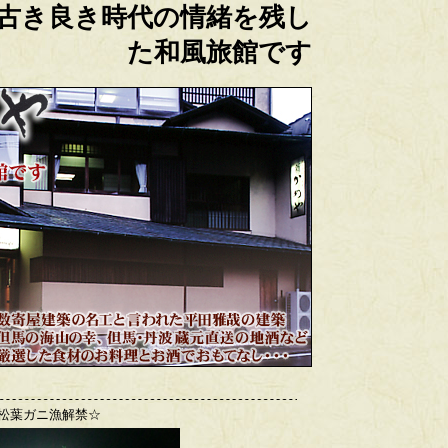
古き良き時代の情緒を残し
た和風旅館です
松葉ガニ漁解禁☆