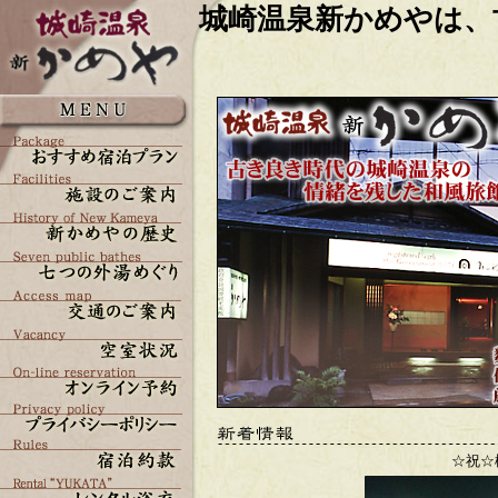
城崎温泉新かめやは、
☆祝☆